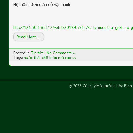
Hệ thống đơn giản dễ vận hành
http://123.30.136.112/~xlnt/2018/07/13/xu-ly-nuoc-thai-giet-mo-g
Read More …
Posted in
Tin tức
|
No Comments »
Tags:
nước thải chế biến mủ cao su
© 2026: Công ty Môi trường Hòa Bình