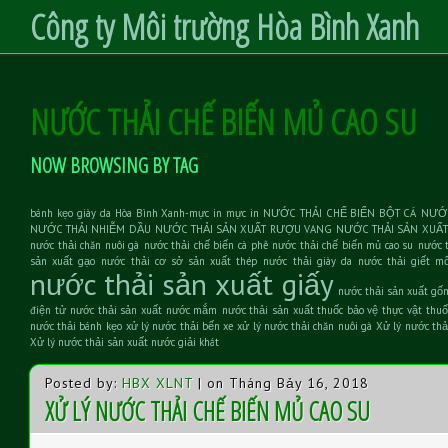
Công ty Môi trường Hòa Bình Xanh
NƯỚC THẢI CHẾ BIẾN MỦ CAO SU
S
k
i
p
t
NOW BROWSING BY TAG
o
C
o
n
bánh kẹo
giày da
Hòa Bình Xanh-mực in
mực in
NƯỚC THẢI CHẾ BIẾN BỘT CÁ
NƯỚC
t
NƯỚC THẢI NHIỄM DẦU
NƯỚC THẢI SẢN XUẤT RƯỢU VANG
NƯỚC THẢI SẢN XUẤT
e
nước thải chăn nuôi gà
nước thải chế biến cà phê
nước thải chế biến mủ cao su
nước 
n
sản xuất gạo
nước thải cơ sở sản xuất thép
nước thải giày da
nước thải giết mổ
t
nước thải sản xuất giấy
nước thải sản xuất gố
điện tử
nước thải sản xuất nước mắm
nước thải sản xuất thuốc bảo vệ thực vật
thuố
nước thải bánh kẹo
xử lý nước thải bến xe
xử lý nước thải chăn nuôi gà
Xử lý nước thả
Xử lý nước thải sản xuất nước giải khát
Posted by:
HBX XLNT
| on Tháng Bảy 16, 2018
XỬ LÝ NƯỚC THẢI CHẾ BIẾN MỦ CAO SU