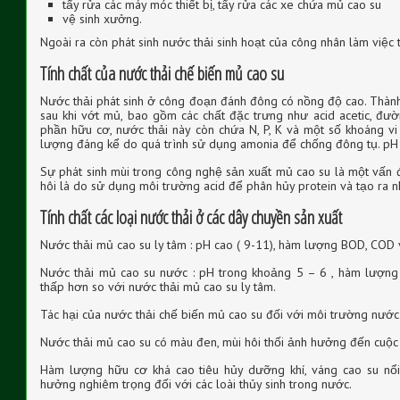
tẩy rửa các máy móc thiết bị, tẩy rửa các xe chứa mủ cao su
vệ sinh xưởng.
Ngoài ra còn phát sinh nước thải sinh hoạt của công nhân làm việc
Tính chất của nước thải chế biến mủ cao su
Nước thải phát sinh ở công đoạn đánh đông có nồng độ cao. Thành
sau khi vớt mủ, bao gồm các chất đặc trưng như acid acetic, đườ
phần hữu cơ, nước thải này còn chứa N, P, K và một số khoáng 
lượng đáng kể do quá trình sử dụng amonia để chống đông tụ. pH 
Sự phát sinh mùi trong công nghệ sản xuất mủ cao su là một vấn 
hôi là do sử dụng môi trường acid để phân hủy protein và tạo ra n
Tính chất các loại nước thải ở các dây chuyền sản xuất
Nước thải mủ cao su ly tâm : pH cao ( 9-11), hàm lượng BOD, COD v
Nước thải mủ cao su nước : pH trong khoảng 5 – 6 , hàm lượng
thấp hơn so với nước thải mủ cao su ly tâm.
Tác hại của nước thải chế biến mủ cao su đối với môi trường nước 
Nước thải mủ cao su có màu đen, mùi hôi thối ảnh hưởng đến cuộc
Hàm lượng hữu cơ khá cao tiêu hủy dưỡng khí, váng cao su nổ
hưởng nghiêm trọng đối với các loài thủy sinh trong nước.