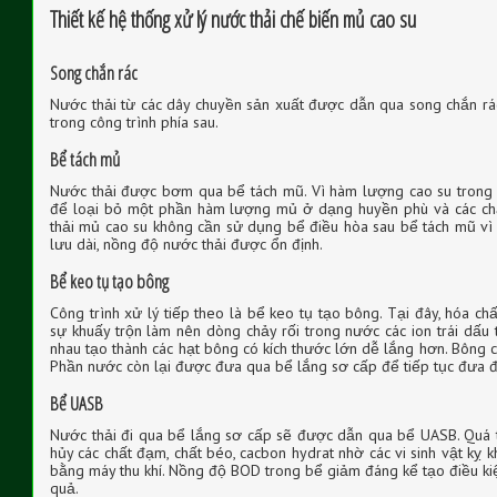
Thiết kế hệ thống xử lý nước thải chế biến mủ cao su
Song chắn rác
Nước thải từ các dây chuyền sản xuất được dẫn qua song chắn rác
trong công trình phía sau.
Bể tách mủ
Nước thải được bơm qua bể tách mũ. Vì hàm lượng cao su trong 
để loại bỏ một phần hàm lượng mủ ở dạng huyền phù và các chấ
thải mủ cao su không cần sử dụng bể điều hòa sau bể tách mũ vì 
lưu dài, nồng độ nước thải được ổn định.
Bể keo tụ tạo bông
Công trình xử lý tiếp theo là bể keo tụ tạo bông. Tại đây, hóa c
sự khuấy trộn làm nên dòng chảy rối trong nước các ion trái dấu 
nhau tạo thành các hạt bông có kích thước lớn dễ lắng hơn. Bông
Phần nước còn lại được đưa qua bể lắng sơ cấp để tiếp tục đưa đế
Bể UASB
Nước thải đi qua bể lắng sơ cấp sẽ được dẫn qua bể UASB. Quá tr
hủy các chất đạm, chất béo, cacbon hydrat nhờ các vi sinh vật kỵ k
bằng máy thu khí. Nồng độ BOD trong bể giảm đáng kể tạo điều ki
quả.