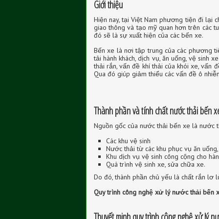
Giới thiệu
Hiện nay, tại Việt Nam phương tiện đi lại 
giao thông và tạo mỹ quan hơn trên các tu
đó sẽ là sự xuất hiện của các bến xe.
Bến xe là nơi tập trung của các phương t
tải hành khách, dịch vụ, ăn uống, vệ sinh x
thải rắn, vấn đề khí thải của khói xe, vấn 
Qua đó giúp giảm thiểu các vấn đề ô nhiễ
Thành phần và tính chất nước thải bến x
Nguồn gốc của nước thải bến xe là nước th
Các khu vệ sinh
Nước thải từ các khu phục vụ ăn uống,
Khu dịch vụ vệ sinh công cộng cho hàn
Quá trình vệ sinh xe, sửa chữa xe.
Do đó, thành phần chủ yếu là chất rắn lơ l
Quy trình công nghệ xử lý nước thải bến 
Thuyết minh quy trình công nghệ xử lý nư