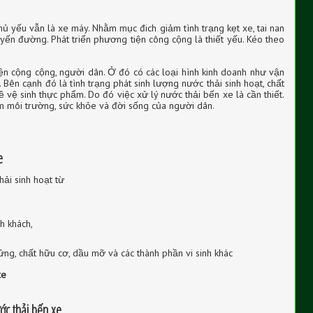
chủ yếu vẫn là xe máy. Nhằm mục đich giảm tình trạng kẹt xe, tai nan
yến đường. Phát triển phương tiện công cộng là thiết yếu. Kéo theo
iện cộng cộng, người dân. Ở đó có các loại hình kinh doanh như vận
e. Bên cạnh đó là tình trạng phát sinh lượng nước thải sinh hoạt, chất
đề vệ sinh thực phẩm. Do đó việc xử lý nước thải bến xe là cần thiết.
m môi trường, sức khỏe và đời sống của người dân.
e
ải sinh hoạt từ
h khách,
ửng, chất hữu cơ, dầu mỡ và các thành phần vi sinh khác
xe
ớc thải bến xe