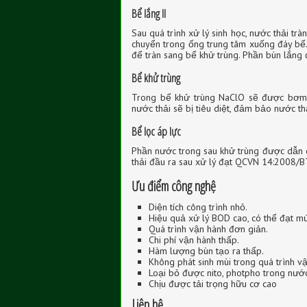
Bể lắng II
Sau quá trình xử lý sinh học, nước thải tr
chuyển trong ống trung tâm xuống đáy bể.
để tràn sang bể khử trùng. Phần bùn lắng
Bể khử trùng
Trong bể khử trùng NaClO sẽ được bơm v
nước thải sẽ bị tiêu diệt, đảm bảo nước thả
Bể lọc áp lực
Phần nước trong sau khử trùng được dẫn q
thải đầu ra sau xử lý đạt QCVN 14:2008/
Ưu điểm công nghệ
Diện tích công trình nhỏ.
Hiệu quả xử lý BOD cao, có thể đạt
Quá trình vận hành đơn giản.
Chi phí vận hành thấp.
Hàm lượng bùn tạo ra thấp.
Không phát sinh mùi trong quá trình v
Loại bỏ được nito, photpho trong nước
Chịu được tải trọng hữu cơ cao
Liên hệ