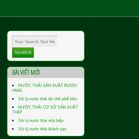
BÀI VIẾT MỚI
NƯỚC THẢI SẢN XUẤT RƯỢU
VANG
Xử lý nước thải tái chế phế liệu
NƯỚC THẢI CƠ SỞ SẢN XUẤT
THÉP
Xử lý nước thải nhà bếp
Xử lý nước thải khách sạn