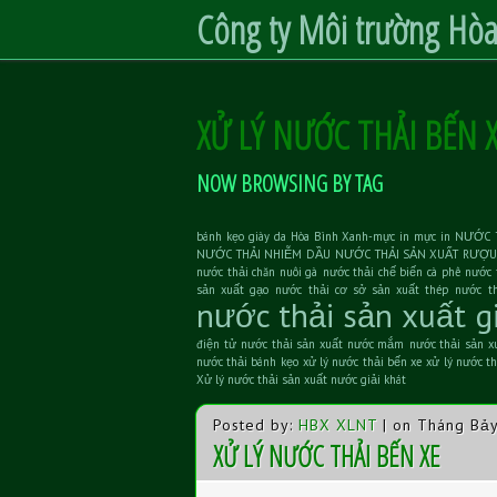
Công ty Môi trường Hòa
XỬ LÝ NƯỚC THẢI BẾN 
S
k
i
p
t
NOW BROWSING BY TAG
o
C
o
n
bánh kẹo
giày da
Hòa Bình Xanh-mực in
mực in
NƯỚC T
t
NƯỚC THẢI NHIỄM DẦU
NƯỚC THẢI SẢN XUẤT RƯỢU
e
nước thải chăn nuôi gà
nước thải chế biến cà phê
nước 
n
sản xuất gạo
nước thải cơ sở sản xuất thép
nước th
t
nước thải sản xuất g
điện tử
nước thải sản xuất nước mắm
nước thải sản x
nước thải bánh kẹo
xử lý nước thải bến xe
xử lý nước th
Xử lý nước thải sản xuất nước giải khát
Posted by:
HBX XLNT
| on Tháng Bảy
XỬ LÝ NƯỚC THẢI BẾN XE