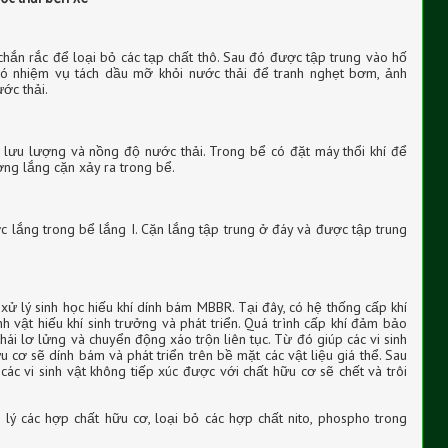
hắn rắc để loại bỏ các tạp chất thô. Sau đó được tập trung vào hố
 có nhiệm vụ tách dầu mỡ khỏi nước thải để tranh nghẹt bơm, ảnh
ớc thải.
 lưu lượng và nồng độ nước thải. Trong bể có đặt máy thổi khí để
ợng lắng cặn xảy ra trong bể.
ợc lắng trong bể lắng I. Cặn lắng tập trung ở đáy và được tập trung
ử lý sinh học hiếu khí dính bám MBBR. Tại đây, có hệ thống cấp khí
h vật hiếu khí sinh trưởng và phát triển. Quá trình cấp khí đảm bảo
thái lơ lửng và chuyển động xáo trộn liên tục. Từ đó giúp các vi sinh
 cơ sẽ dính bám và phát triển trên bề mặt các vật liệu giá thể. Sau
, các vi sinh vật không tiếp xúc được với chất hữu cơ sẽ chết và trôi
 lý các hợp chất hữu cơ, loại bỏ các hợp chất nito, phospho trong