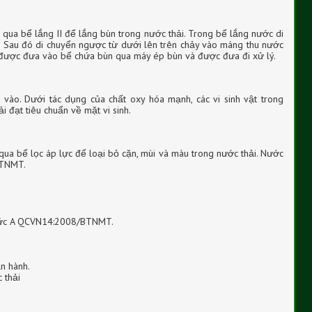
àn qua bể lắng II để lắng bùn trong nước thải. Trong bể lắng nước di
 Sau đó di chuyển ngược từ dưới lên trên chảy vào máng thu nước
 được đưa vào bể chứa bùn qua máy ép bùn và được đưa đi xử lý.
ào. Dưới tác dụng của chất oxy hóa mạnh, các vi sinh vật trong
i đạt tiêu chuẩn về mặt vi sinh.
ua bể lọc áp lực để loại bỏ cặn, mùi và màu trong nước thải. Nước
BTNMT.
 mức A QCVN14:2008/BTNMT.
ận hành.
 thải