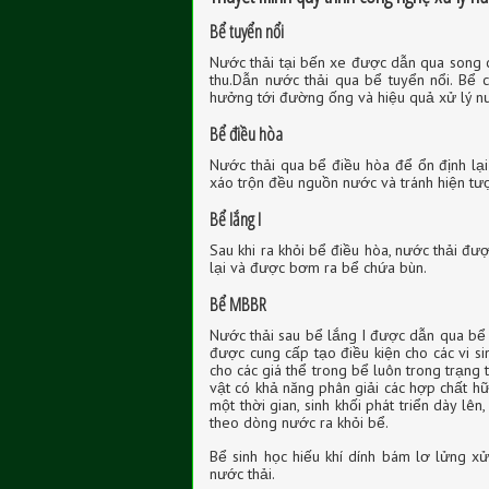
Bể tuyển nổi
Nước thải tại bến xe được dẫn qua song c
thu.Dẫn nước thải qua bể tuyển nổi. Bể
hưởng tới đường ống và hiệu quả xử lý nư
Bể điều hòa
Nước thải qua bể điều hòa để ổn định lại
xáo trộn đều nguồn nước và tránh hiện tư
Bể lắng I
Sau khi ra khỏi bể điều hòa, nước thải đư
lại và được bơm ra bể chứa bùn.
Bể MBBR
Nước thải sau bể lắng I được dẫn qua bể x
được cung cấp tạo điều kiện cho các vi sin
cho các giá thể trong bể luôn trong trạng 
vật có khả năng phân giải các hợp chất hữu
một thời gian, sinh khối phát triển dày lên
theo dòng nước ra khỏi bể.
Bể sinh học hiếu khí dính bám lơ lửng xử
nước thải.