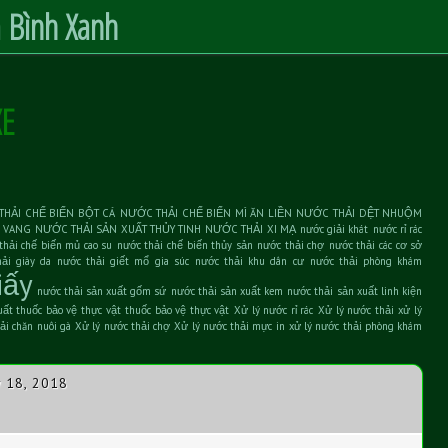
 Bình Xanh
XE
HẢI CHẾ BIẾN BỘT CÁ
NƯỚC THẢI CHẾ BIẾN MÌ ĂN LIỀN
NƯỚC THẢI DỆT NHUỘM
 VANG
NƯỚC THẢI SẢN XUẤT THỦY TINH
NƯỚC THẢI XI MẠ
nước giải khát
nước rỉ rác
thải chế biến mủ cao su
nước thải chế biến thủy sản
nước thải chợ
nước thải các cơ sở
ải giày da
nước thải giết mổ gia súc
nước thải khu dân cư
nước thải phòng khám
iấy
nước thải sản xuất gốm sứ
nước thải sản xuất kem
nước thải sản xuất linh kiện
uất thuốc bảo vệ thực vật
thuốc bảo vệ thực vật
Xử lý nước rỉ rác
Xử lý nước thải
xử lý
ải chăn nuôi gà
Xử lý nước thải chợ
Xử lý nước thải mực in
xử lý nước thải phòng khám
 18, 2018