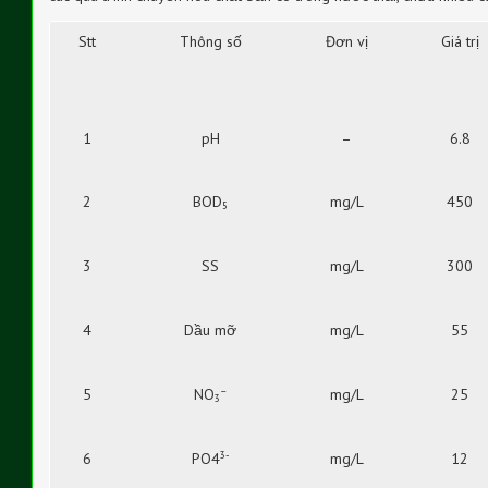
Stt
Thông số
Đơn vị
Giá trị
1
pH
–
6.8
2
BOD
mg/L
450
5
3
SS
mg/L
300
4
Dầu mỡ
mg/L
55
–
5
NO
mg/L
25
3
3-
6
PO4
mg/L
12