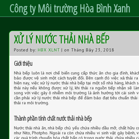
Công ty Môi trường Hòa Bình Xanh
S
XỬ LÝ NƯỚC THẢI NHÀ BẾP
k
i
p
t
Posted by:
HBX XLNT
| on Tháng Bảy 23, 2018
o
C
o
Giới thiệu
n
t
Nhà bếp luôn là nơi chế biến cung cấp thức ăn cho gia đình, khá
e
n
bảo được vệ sinh một cách tuyệt đối. Bên cạnh đó việc xả thải r
t
hiện nay, việc xử lý nước thải nhà bếp tại một số nhà hàng, khác
thải này nếu không được xử lý, khi thải ra nguồn tiếp nhận sẽ 
song với việc gây ô nhiễm môi trường là ảnh hưởng tới cái sinh v
cần phải xử lý nước thải nhà bếp để đảm bảo đạt tiêu chuẩn thải
thải ra môi trường.
Thành phần tính chất nước thải nhà bếp
Nước thải nhà ăn, nhà bếp chủ yếu chứa nhiều dầu mỡ, chất hữu cơ,
như Nito, Photpho. Ngoài ra còn chứa nhiều vi sinh vật gây bệnh, 
các quá trình chuyển hóa chất bẩn có trong nước thải, chứa nhiều c