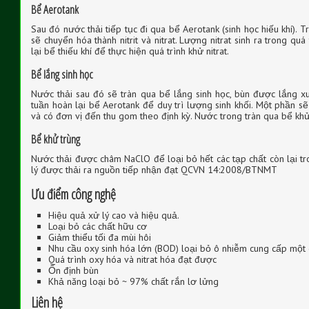
Bể Aerotank
Sau đó nước thải tiếp tục đi qua bể Aerotank (sinh học hiếu khí). 
sẽ chuyển hóa thành nitrit và nitrat. Lượng nitrat sinh ra trong q
lại bể thiếu khí để thực hiện quá trình khử nitrat.
Bể lắng sinh học
Nước thải sau đó sẽ tràn qua bể lắng sinh học, bùn được lắng 
tuần hoàn lại bể Aerotank để duy trì lượng sinh khối. Một phần 
và có đơn vị đến thu gom theo định kỳ. Nước trong tràn qua bể khử
Bể khử trùng
Nước thải được châm NaClO để loại bỏ hết các tạp chất còn lại t
lý được thải ra nguồn tiếp nhận đạt QCVN 14:2008/BTNMT
Ưu điểm công nghệ
Hiệu quả xử lý cao và hiệu quả.
Loại bỏ các chất hữu cơ
Giảm thiểu tối đa mùi hôi
Nhu cầu oxy sinh hóa lớn (BOD) loại bỏ ô nhiễm cung cấp một
Quá trình oxy hóa và nitrat hóa đạt được
Ổn định bùn
Khả năng loại bỏ ~ 97% chất rắn lơ lửng
Liên hệ