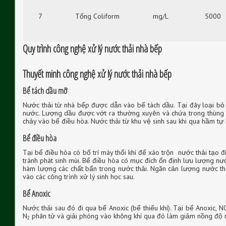
7
Tổng Coliform
mg/L
5000
Quy trình công nghệ xử lý nước thải nhà bếp
Thuyết minh công nghệ xử lý nước thải nhà bếp
Bể tách dầu mỡ
Nước thải từ nhà bếp được dẫn vào bể tách dầu. Tại đây loại bỏ c
nước. Lượng dầu được vớt ra thường xuyên và chứa trong thùng
chảy vào bể điều hòa. Nước thải từ khu vệ sinh sau khi qua hầm tự 
Bể điều hòa
Tại bể điều hòa có bố trí máy thổi khí để xáo trộn nước thải tạo đi
tránh phát sinh mùi. Bể điều hòa có mục đích ổn định lưu lượng nư
hàm lượng các chất bẩn trong nước thải. Ngăn cản lượng nước thả
vào các công trình xử lý sinh học sau.
Bể Anoxic
Nước thải sau đó đi qua bể Anoxic (bể thiếu khí). Tại bể Anoxic, N
N
phân tử và giải phóng vào không khí qua đó làm giảm nồng độ n
2