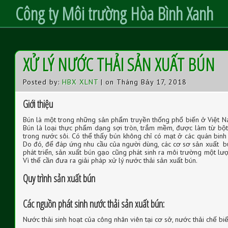
Công ty Môi trường Hòa Bình Xanh
S
XỬ LÝ NƯỚC THẢI SẢN XUẤT BÚN
k
i
p
t
Posted by:
HBX XLNT
| on Tháng Bảy 17, 2018
o
C
o
Giới thiệu
n
t
Bún là một trong những sản phẩm truyền thống phổ biến ở Việt N
e
n
Bún là loại thực phẩm dạng sợi tròn, trắm mềm, được làm từ bột
t
trong nước sôi. Có thể thấy bún không chỉ có mạt ở các quán bin
Do đó, để đáp ứng nhu cầu của người dùng, các cơ sơ sản xuất bú
phát triển, sản xuất bún gạo cũng phát sinh ra môi trường một lư
Vì thế cần đưa ra giải pháp xử lý nước thải sản xuất bún.
Quy trình sản xuất bún
Các nguồn phát sinh nước thải sản xuất bún
:
Nước thải sinh hoạt của công nhân viên tại cơ sở, nước thải chế biế