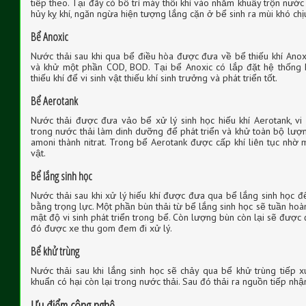
tiếp theo. Tại đây có bố trí máy thổi khí vào nhằm khuấy trộn nước 
hủy kỵ khí, ngăn ngừa hiện tượng lắng cặn ở bể sinh ra mùi khó chị
Bể Anoxic
Nước thải sau khi qua bể điều hòa được đưa về bể thiếu khí Anoxic
và khử một phần COD, BOD. Tại bể Anoxic có lắp đặt hệ thống 
thiếu khí để vi sinh vật thiếu khí sinh trưởng và phát triển tốt.
Bể Aerotank
Nước thải được đưa vảo bể xử lý sinh học hiếu khí Aerotank, vi 
trong nước thải làm dinh dưỡng để phát triển và khử toàn bộ lượ
amoni thành nitrat. Trong bể Aerotank được cấp khí liên tục nhờ 
vật.
Bể lắng sinh học
Nước thải sau khi xử lý hiếu khí được đưa qua bể lắng sinh học đ
bằng trọng lực. Một phần bùn thải từ bể lắng sinh học sẽ tuần h
mật độ vi sinh phát triển trong bể. Còn lượng bùn còn lại sẽ được
đó được xe thu gom đem đi xử lý.
Bể khử trùng
Nước thải sau khi lắng sinh học sẽ chảy qua bể khử trùng tiếp x
khuẩn có hại còn lại trong nước thải. Sau đó thải ra nguồn tiếp 
Ưu điểm công nghệ