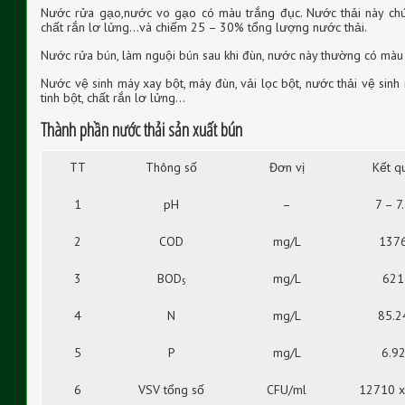
Nước rửa gạo,nước vo gạo có màu trắng đục. Nước thải này chứa 
chất rắn lơ lửng…và chiếm 25 – 30% tổng lượng nước thải.
Nước rửa bún, làm nguội bún sau khi đùn, nước này thường có màu 
Nước vệ sinh máy xay bột, máy đùn, vải lọc bột, nước thải vệ sinh
tinh bột, chất rắn lơ lửng…
Thành phần nước thải sản xuất bún
TT
Thông số
Đơn vị
Kết q
1
pH
–
7 – 7
2
COD
mg/L
137
3
BOD
mg/L
621
5
4
N
mg/L
85.2
5
P
mg/L
6.9
6
VSV tổng số
CFU/ml
12710 x